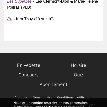
Les Superbes
 - Léa Clermont-Dion & Marie-Hélène 
Poitras (VLB)  
Ru
 - Kim Thuy (10 sur 10)
En vedette
Horaire
Concours
Quiz
Abonnement
À propos
Nous joindre
Conditions d'utilisation
Nous et un nombre restreint de nos partenaires
Choix publicitaires
Nétiquette
FAQ
Plan du site
publicitaires utilisons des témoins pour recueillir