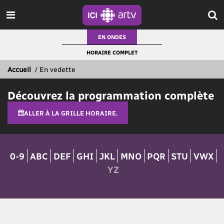
EN ONDES
HORAIRE COMPLET
Accueil
/
En vedette
Découvrez la programmation complète
ALLER À LA GRILLE HORAIRE.
0-9
ABC
DEF
GHI
JKL
MNO
PQR
STU
VWX
YZ