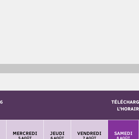
26
TÉLÉCHAR
L'HORAIR
MERCREDI
JEUDI
VENDREDI
SAMEDI
5 AOÛT
6 AOÛT
7 AOÛT
8 AOÛT