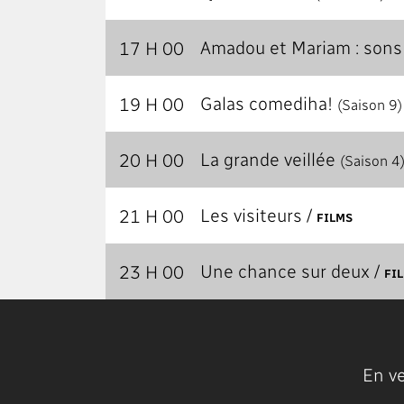
Amadou et Mariam : sons 
17 H 00
Galas comediha!
19 H 00
(Saison 9)
La grande veillée
20 H 00
(Saison 4
Les visiteurs /
21 H 00
FILMS
Une chance sur deux /
23 H 00
FI
En v