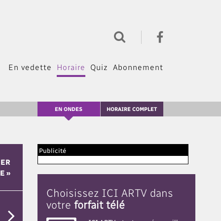
En vedette
Horaire
Quiz
Abonnement
EN ONDES
HORAIRE COMPLET
Publicité
GER
E »
Choisissez ICI ARTV dans
votre
forfait télé