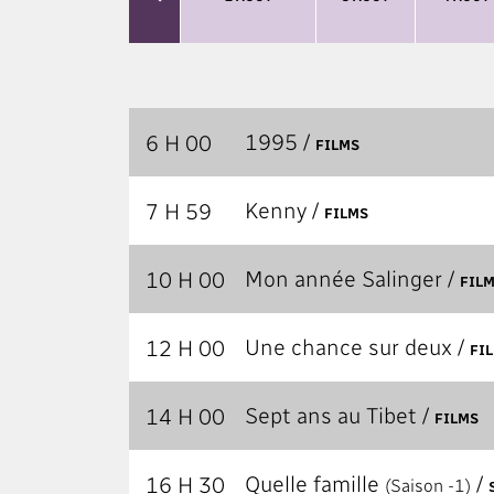
1995 /
6 H 00
FILMS
Kenny /
7 H 59
FILMS
Mon année Salinger /
10 H 00
FIL
Une chance sur deux /
12 H 00
FI
Sept ans au Tibet /
14 H 00
FILMS
Quelle famille
/
16 H 30
(Saison -1)