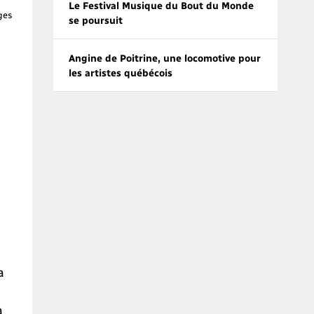
Le Festival Musique du Bout du Monde
ges
se poursuit
Angine de Poitrine, une locomotive pour
les artistes québécois
a
à