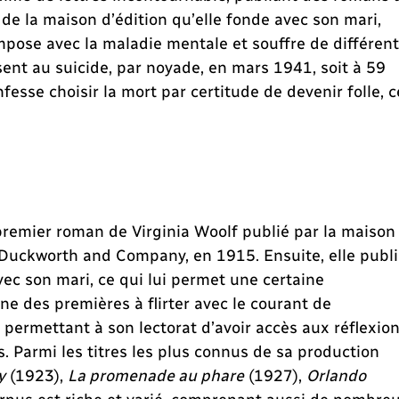
de la maison d’édition qu’elle fonde avec son mari,
ompose avec la maladie mentale et souffre de différen
ent au suicide, par noyade, en mars 1941, soit à 59
nfesse choisir la mort par certitude de devenir folle, c
premier roman de Virginia Woolf publié par la maison
 Duckworth and Company, en 1915. Ensuite, elle publ
vec son mari, ce qui lui permet une certaine
une des premières à flirter avec le courant de
 permettant à son lectorat d’avoir accès aux réflexio
 Parmi les titres les plus connus de sa production
y
(1923),
La promenade au phare
(1927),
Orlando
rpus est riche et varié, comprenant aussi de nombre