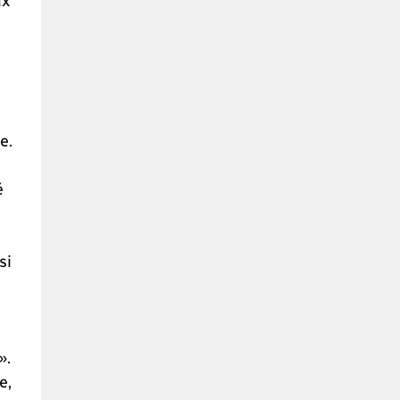
e.
é
si
».
e,