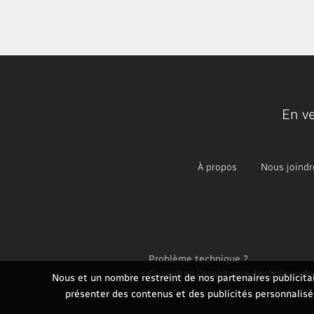
En v
À propos
Nous joindr
Problème technique ?
Consultez l'assistance technique d
Nous et un nombre restreint de nos partenaires publicitai
présenter des contenus et des publicités personnalisés.