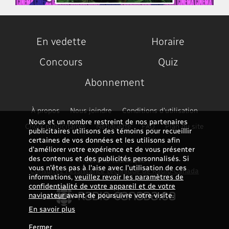
En vedette
Horaire
Concours
Quiz
Abonnement
À propos
Nous joindre
Conditions d'utilisation
Nous et un nombre restreint de nos partenaires
Choix publicitaires
Nétiquette
FAQ
Plan du site
publicitaires utilisons des témoins pour recueillir
certaines de vos données et les utilisons afin
d’améliorer votre expérience et de vous présenter
des contenus et des publicités personnalisés. Si
Problème technique ?
vous n'êtes pas à l'aise avec l'utilisation de ces
Consultez l'assistance technique de Radio-Canada
informations,
veuillez revoir les paramètres de
confidentialité de votre appareil et de votre
navigateur
avant de poursuivre votre visite.
En savoir plus
Fermer