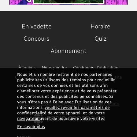
En vedette
Horaire
Concours
Quiz
Abonnement
À propos
Nous joindre
Conditions d'utilisation
Nous et un nombre restreint de nos partenaires
Choix publicitaires
Nétiquette
FAQ
Plan du site
publicitaires utilisons des témoins pour recueillir
certaines de vos données et les utilisons afin
d’améliorer votre expérience et de vous présenter
des contenus et des publicités personnalisés. Si
Problème technique ?
vous n'êtes pas à l'aise avec l'utilisation de ces
Consultez l'assistance technique de Radio-Canada
informations,
veuillez revoir les paramètres de
confidentialité de votre appareil et de votre
navigateur
avant de poursuivre votre visite.
En savoir plus