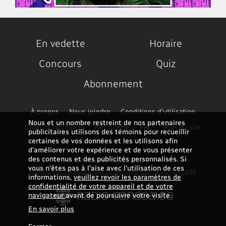
En vedette
Horaire
Concours
Quiz
Abonnement
À propos
Nous joindre
Conditions d'utilisation
Nous et un nombre restreint de nos partenaires
Choix publicitaires
Nétiquette
FAQ
Plan du site
publicitaires utilisons des témoins pour recueillir
certaines de vos données et les utilisons afin
d’améliorer votre expérience et de vous présenter
des contenus et des publicités personnalisés. Si
Problème technique ?
vous n'êtes pas à l'aise avec l'utilisation de ces
Consultez l'assistance technique de Radio-Canada
informations,
veuillez revoir les paramètres de
confidentialité de votre appareil et de votre
navigateur
avant de poursuivre votre visite.
En savoir plus