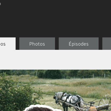
0
éos
Photos
Épisodes