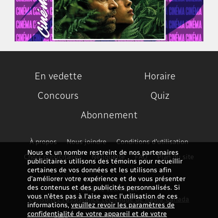
En vedette
Horaire
Concours
Quiz
Abonnement
À propos
Nous joindre
Conditions d'utilisation
Nous et un nombre restreint de nos partenaires
Choix publicitaires
Nétiquette
FAQ
Plan du site
publicitaires utilisons des témoins pour recueillir
certaines de vos données et les utilisons afin
d’améliorer votre expérience et de vous présenter
des contenus et des publicités personnalisés. Si
Problème technique ?
vous n'êtes pas à l'aise avec l'utilisation de ces
Consultez l'assistance technique de Radio-Canada
informations,
veuillez revoir les paramètres de
confidentialité de votre appareil et de votre