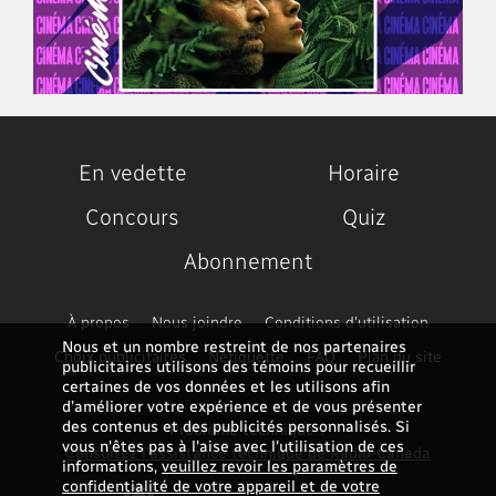
En vedette
Horaire
Concours
Quiz
Abonnement
À propos
Nous joindre
Conditions d'utilisation
Nous et un nombre restreint de nos partenaires
Choix publicitaires
Nétiquette
FAQ
Plan du site
publicitaires utilisons des témoins pour recueillir
certaines de vos données et les utilisons afin
d’améliorer votre expérience et de vous présenter
des contenus et des publicités personnalisés. Si
Problème technique ?
vous n'êtes pas à l'aise avec l'utilisation de ces
Consultez l'assistance technique de Radio-Canada
informations,
veuillez revoir les paramètres de
confidentialité de votre appareil et de votre