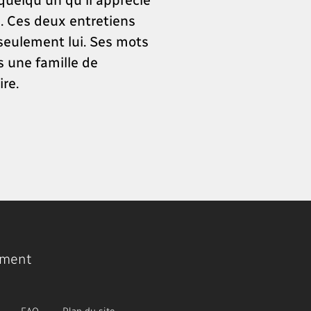
s. Ces deux entretiens
 seulement lui. Ses mots
s une famille de
re.
ment
FAQ
Plan du site