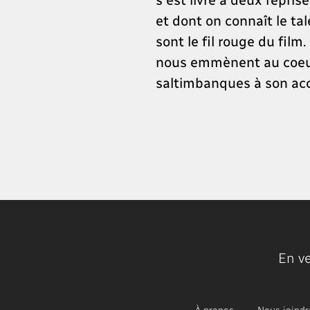
et dont on connaît le ta
sont le fil rouge du film
nous emmènent au coeur 
saltimbanques à son acc
En v
À propos
Nous joindr