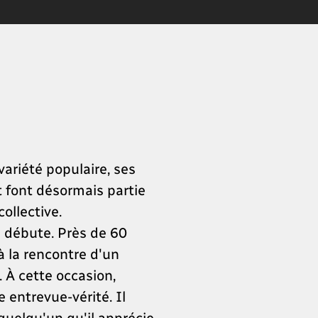
ariété populaire, ses
t font désormais partie
ollective.
u débute. Près de 60
à la rencontre d'un
 À cette occasion,
 entrevue-vérité. Il
 quelqu'un qu'il apprécie