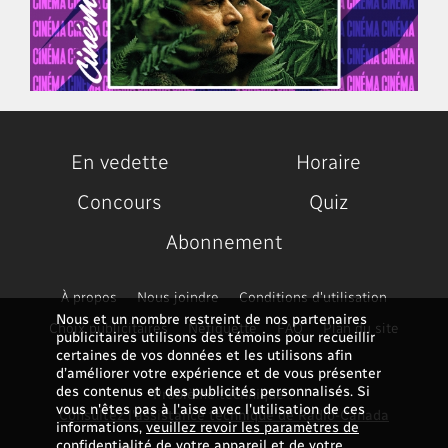
En vedette
Horaire
Concours
Quiz
Abonnement
À propos
Nous joindre
Conditions d'utilisation
Nous et un nombre restreint de nos partenaires
Choix publicitaires
Nétiquette
FAQ
Plan du site
publicitaires utilisons des témoins pour recueillir
certaines de vos données et les utilisons afin
d’améliorer votre expérience et de vous présenter
des contenus et des publicités personnalisés. Si
Problème technique ?
vous n'êtes pas à l'aise avec l'utilisation de ces
Consultez l'assistance technique de Radio-Canada
informations,
veuillez revoir les paramètres de
confidentialité de votre appareil et de votre