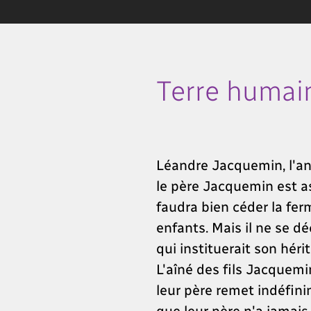
Terre humai
Léandre Jacquemin, l'anc
le père Jacquemin est ass
faudra bien céder la ferm
enfants. Mais il ne se dé
qui instituerait son hérit
L'aîné des fils Jacquemi
leur père remet indéfinim
que leur père n'a jamais 