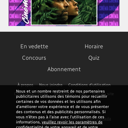
En vedette
Horaire
Concours
Quiz
Abonnement
À propos
Nous joindre
Conditions d'utilisation
Nous et un nombre restreint de nos partenaires
Choix publicitaires
Nétiquette
FAQ
Plan du site
publicitaires utilisons des témoins pour recueillir
certaines de vos données et les utilisons afin
d’améliorer votre expérience et de vous présenter
des contenus et des publicités personnalisés. Si
Problème technique ?
vous n'êtes pas à l'aise avec l'utilisation de ces
Consultez l'assistance technique de Radio-Canada
informations,
veuillez revoir les paramètres de
confidentialité de votre appareil et de votre