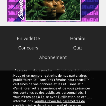
En vedette
Horaire
Concours
Quiz
Abonnement
À propos
Nous joindre
Conditions d'utilisation
Nous et un nombre restreint de nos partenaires
Choix publicitaires
Nétiquette
FAQ
Plan du site
publicitaires utilisons des témoins pour recueillir
certaines de vos données et les utilisons afin
d’améliorer votre expérience et de vous présenter
des contenus et des publicités personnalisés. Si
Problème technique ?
vous n'êtes pas à l'aise avec l'utilisation de ces
Consultez l'assistance technique de Radio-Canada
informations,
veuillez revoir les paramètres de
confidentialité de votre appareil et de votre