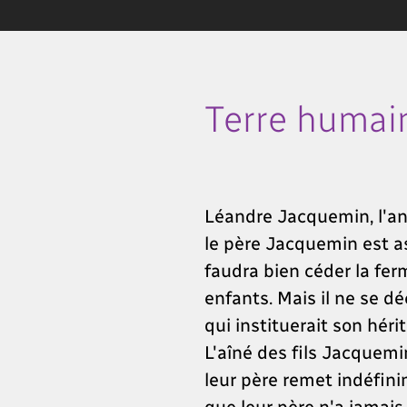
Terre humai
Léandre Jacquemin, l'anc
le père Jacquemin est ass
faudra bien céder la ferm
enfants. Mais il ne se dé
qui instituerait son hérit
L'aîné des fils Jacquemi
leur père remet indéfinim
que leur père n'a jamais 