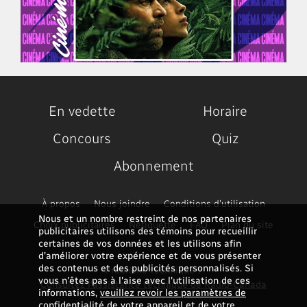
En vedette
Horaire
Concours
Quiz
Abonnement
À propos
Nous joindre
Conditions d'utilisation
Nous et un nombre restreint de nos partenaires
Choix publicitaires
Nétiquette
FAQ
Plan du site
publicitaires utilisons des témoins pour recueillir
certaines de vos données et les utilisons afin
d’améliorer votre expérience et de vous présenter
des contenus et des publicités personnalisés. Si
Problème technique ?
vous n'êtes pas à l'aise avec l'utilisation de ces
Consultez l'assistance technique de Radio-Canada
informations,
veuillez revoir les paramètres de
confidentialité de votre appareil et de votre