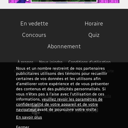
En vedette
Horaire
Concours
Quiz
Abonnement
À propos
Nous joindre
Conditions d'utilisation
Nous et un nombre restreint de nos partenaires
Choix publicitaires
Nétiquette
FAQ
Plan du site
publicitaires utilisons des témoins pour recueillir
certaines de vos données et les utilisons afin
d’améliorer votre expérience et de vous présenter
des contenus et des publicités personnalisés. Si
Problème technique ?
vous n'êtes pas à l'aise avec l'utilisation de ces
Consultez l'assistance technique de Radio-Canada
informations,
veuillez revoir les paramètres de
confidentialité de votre appareil et de votre
navigateur
avant de poursuivre votre visite.
En savoir plus
Fermer