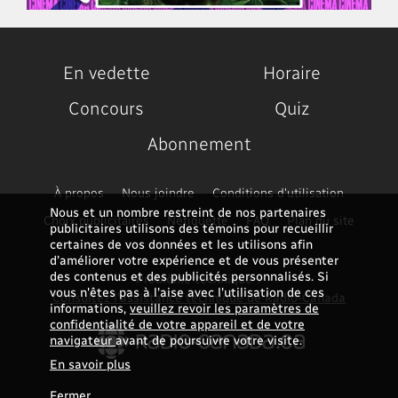
En vedette
Horaire
Concours
Quiz
Abonnement
À propos
Nous joindre
Conditions d'utilisation
Nous et un nombre restreint de nos partenaires
Choix publicitaires
Nétiquette
FAQ
Plan du site
publicitaires utilisons des témoins pour recueillir
certaines de vos données et les utilisons afin
d’améliorer votre expérience et de vous présenter
des contenus et des publicités personnalisés. Si
Problème technique ?
vous n'êtes pas à l'aise avec l'utilisation de ces
Consultez l'assistance technique de Radio-Canada
informations,
veuillez revoir les paramètres de
confidentialité de votre appareil et de votre
navigateur
avant de poursuivre votre visite.
En savoir plus
Fermer