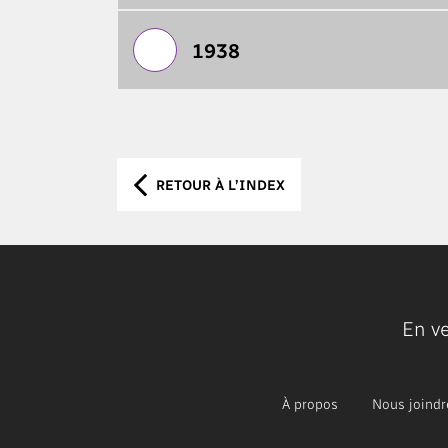
1938
RETOUR À L’INDEX
En v
À propos
Nous joindr