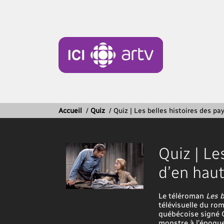
Accueil
/
Quiz
/
Quiz | Les belles histoires des pa
Quiz | Le
d’en hau
Le téléroman
Les b
télévisuelle du r
québécoise signé C
monstre à l’époque 