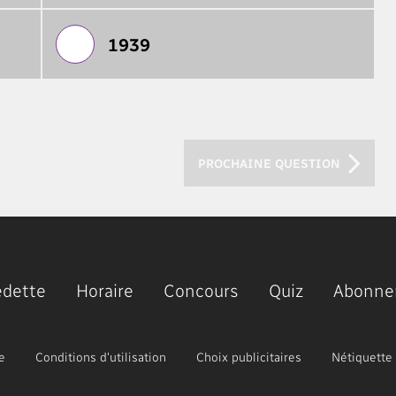
1939
PROCHAINE QUESTION
edette
Horaire
Concours
Quiz
Abonne
e
Conditions d'utilisation
Choix publicitaires
Nétiquette