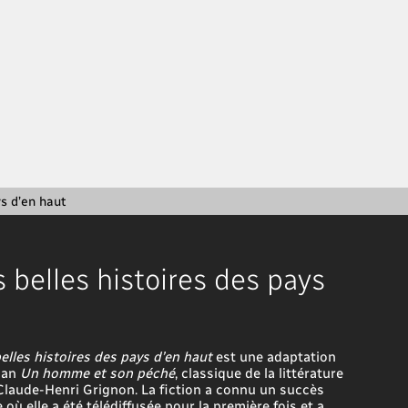
ys d’en haut
s belles histoires des pays
t
elles histoires des pays d’en haut
est une adaptation
oman
Un homme et son péché
, classique de la littérature
laude-Henri Grignon. La fiction a connu un succès
où elle a été télédiffusée pour la première fois et a