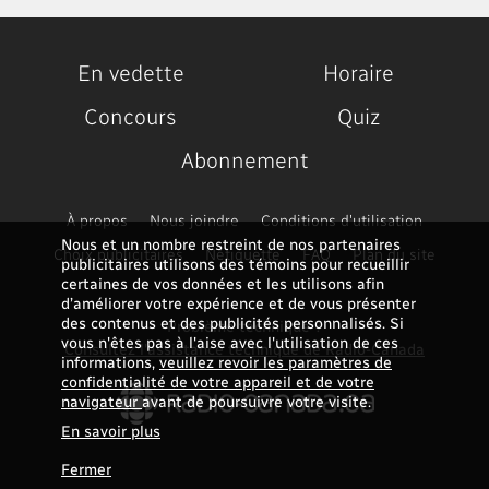
En vedette
Horaire
Concours
Quiz
Abonnement
À propos
Nous joindre
Conditions d'utilisation
Nous et un nombre restreint de nos partenaires
Choix publicitaires
Nétiquette
FAQ
Plan du site
publicitaires utilisons des témoins pour recueillir
certaines de vos données et les utilisons afin
d’améliorer votre expérience et de vous présenter
des contenus et des publicités personnalisés. Si
Problème technique ?
vous n'êtes pas à l'aise avec l'utilisation de ces
Consultez l'assistance technique de Radio-Canada
informations,
veuillez revoir les paramètres de
confidentialité de votre appareil et de votre
navigateur
avant de poursuivre votre visite.
En savoir plus
Fermer