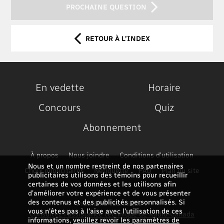
PROCHAINE QUESTION
RETOUR À L’INDEX
En vedette
Horaire
Concours
Quiz
Abonnement
À propos
Nous joindre
Conditions d'utilisation
Nous et un nombre restreint de nos partenaires
Choix publicitaires
Nétiquette
FAQ
Plan du site
publicitaires utilisons des témoins pour recueillir
certaines de vos données et les utilisons afin
d’améliorer votre expérience et de vous présenter
des contenus et des publicités personnalisés. Si
Problème technique ?
vous n'êtes pas à l'aise avec l'utilisation de ces
Consultez l'assistance technique de Radio-Canada
informations,
veuillez revoir les paramètres de