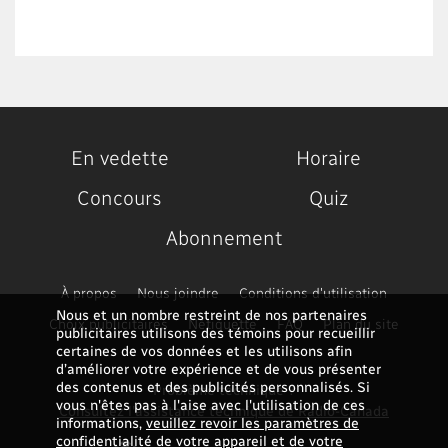
En vedette
Horaire
Concours
Quiz
Abonnement
À propos
Nous joindre
Conditions d'utilisation
Nous et un nombre restreint de nos partenaires
Choix publicitaires
Nétiquette
FAQ
Plan du site
publicitaires utilisons des témoins pour recueillir
certaines de vos données et les utilisons afin
d’améliorer votre expérience et de vous présenter
des contenus et des publicités personnalisés. Si
Problème technique ?
vous n'êtes pas à l'aise avec l'utilisation de ces
Consultez l'assistance technique de Radio-Canada
informations,
veuillez revoir les paramètres de
confidentialité de votre appareil et de votre