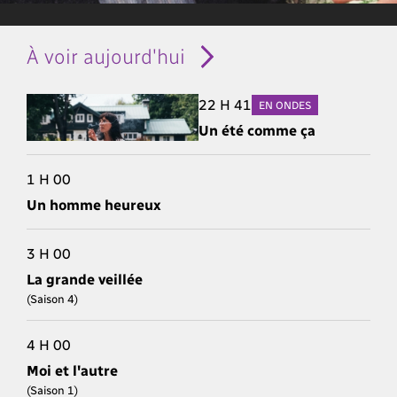
À voir aujourd'hui
22 H 41
EN ONDES
Un été comme ça
1 H 00
Un homme heureux
3 H 00
La grande veillée
(Saison 4)
4 H 00
Moi et l'autre
(Saison 1)