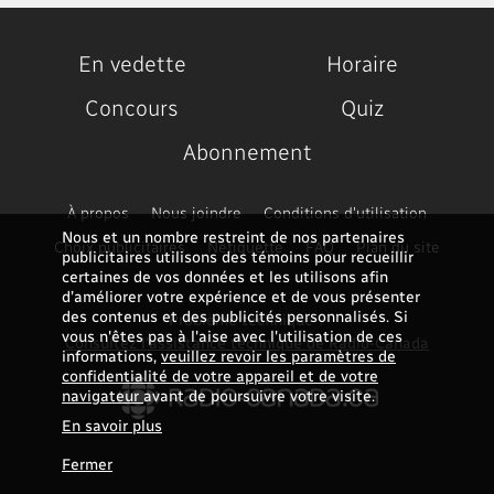
En vedette
Horaire
Concours
Quiz
Abonnement
À propos
Nous joindre
Conditions d'utilisation
Nous et un nombre restreint de nos partenaires
Choix publicitaires
Nétiquette
FAQ
Plan du site
publicitaires utilisons des témoins pour recueillir
certaines de vos données et les utilisons afin
d’améliorer votre expérience et de vous présenter
des contenus et des publicités personnalisés. Si
Problème technique ?
vous n'êtes pas à l'aise avec l'utilisation de ces
Consultez l'assistance technique de Radio-Canada
informations,
veuillez revoir les paramètres de
confidentialité de votre appareil et de votre
navigateur
avant de poursuivre votre visite.
En savoir plus
Fermer