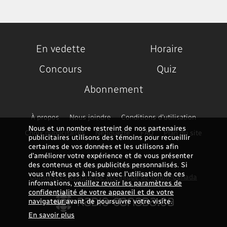
En vedette
Horaire
Concours
Quiz
Abonnement
À propos
Nous joindre
Conditions d'utilisation
Nous et un nombre restreint de nos partenaires
Choix publicitaires
Nétiquette
FAQ
Plan du site
publicitaires utilisons des témoins pour recueillir
certaines de vos données et les utilisons afin
d’améliorer votre expérience et de vous présenter
des contenus et des publicités personnalisés. Si
Problème technique ?
vous n'êtes pas à l'aise avec l'utilisation de ces
Consultez l'assistance technique de Radio-Canada
informations,
veuillez revoir les paramètres de
confidentialité de votre appareil et de votre
navigateur
avant de poursuivre votre visite.
En savoir plus