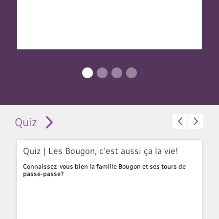
Quiz
Quiz | Les Bougon, c’est aussi ça la vie!
Q
e
Connaissez-vous bien la famille Bougon et ses tours de
C’
passe-passe?
ap