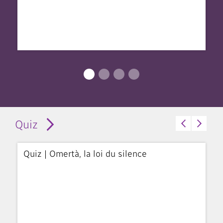
Quiz
Quiz | Omertà, la loi du silence
Q
Co
r