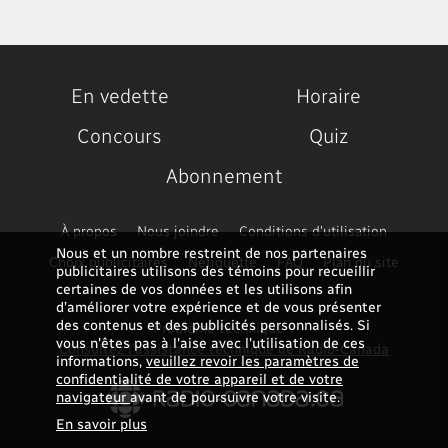
En vedette
Horaire
Concours
Quiz
Abonnement
À propos
Nous joindre
Conditions d'utilisation
Nous et un nombre restreint de nos partenaires
Choix publicitaires
Nétiquette
FAQ
Plan du site
publicitaires utilisons des témoins pour recueillir
certaines de vos données et les utilisons afin
d’améliorer votre expérience et de vous présenter
des contenus et des publicités personnalisés. Si
Problème technique ?
vous n'êtes pas à l'aise avec l'utilisation de ces
Consultez l'assistance technique de Radio-Canada
informations,
veuillez revoir les paramètres de
confidentialité de votre appareil et de votre
navigateur
avant de poursuivre votre visite.
En savoir plus