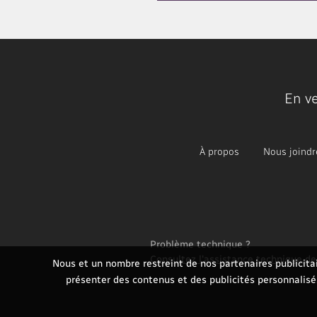
En v
À propos
Nous joindr
Problème technique ?
Consultez l'assistance technique d
Nous et un nombre restreint de nos partenaires publicitai
présenter des contenus et des publicités personnalisés.