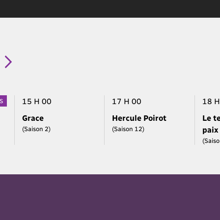
15 H 00
17 H 00
18 H
S
Grace
Hercule Poirot
Le t
(Saison 2)
(Saison 12)
paix
(Saiso