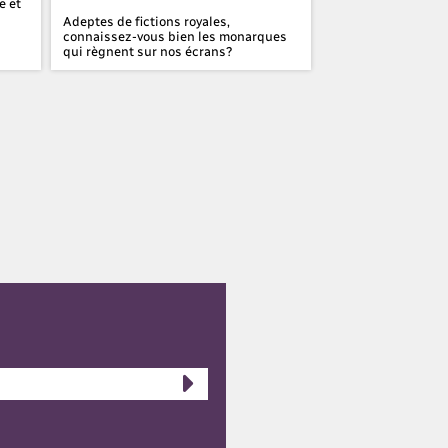
e et
Connaissez-vous bi
cette comédienne d
Adeptes de fictions royales,
connaissez-vous bien les monarques
qui règnent sur nos écrans?