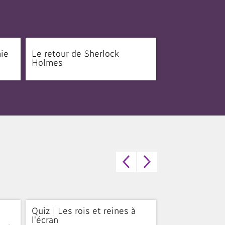
mie
Le retour de Sherlock
Holmes
Quiz | Les rois et reines à
Quiz | Béatric
l'écran