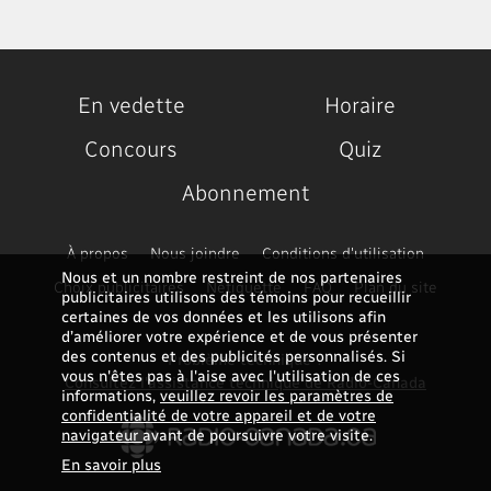
En vedette
Horaire
Concours
Quiz
Abonnement
À propos
Nous joindre
Conditions d'utilisation
Nous et un nombre restreint de nos partenaires
Choix publicitaires
Nétiquette
FAQ
Plan du site
publicitaires utilisons des témoins pour recueillir
certaines de vos données et les utilisons afin
d’améliorer votre expérience et de vous présenter
des contenus et des publicités personnalisés. Si
Problème technique ?
vous n'êtes pas à l'aise avec l'utilisation de ces
Consultez l'assistance technique de Radio-Canada
informations,
veuillez revoir les paramètres de
confidentialité de votre appareil et de votre
navigateur
avant de poursuivre votre visite.
En savoir plus