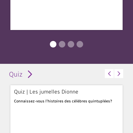
Quiz
x
Quiz | Les jumelles Dionne
Q
Connaissez-vous l'histoires des célèbres quintuplées?
No
v