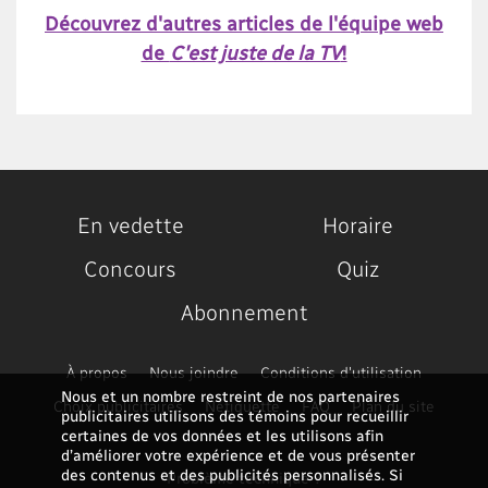
Découvrez d'autres articles de l'équipe web
de
C'est juste de la TV
!
En vedette
Horaire
Concours
Quiz
Abonnement
À propos
Nous joindre
Conditions d'utilisation
Nous et un nombre restreint de nos partenaires
Choix publicitaires
Nétiquette
FAQ
Plan du site
publicitaires utilisons des témoins pour recueillir
certaines de vos données et les utilisons afin
d’améliorer votre expérience et de vous présenter
des contenus et des publicités personnalisés. Si
Problème technique ?