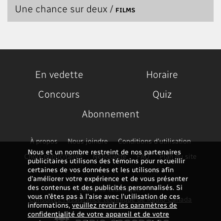
Une chance sur deux /
FILMS
En vedette
Horaire
Concours
Quiz
Abonnement
À propos
Nous joindre
Conditions d'utilisation
Nous et un nombre restreint de nos partenaires
Choix publicitaires
Nétiquette
FAQ
Plan du site
publicitaires utilisons des témoins pour recueillir
certaines de vos données et les utilisons afin
d’améliorer votre expérience et de vous présenter
des contenus et des publicités personnalisés. Si
Problème technique ?
vous n'êtes pas à l'aise avec l'utilisation de ces
Consultez l'assistance technique de Radio-Canada
informations,
veuillez revoir les paramètres de
confidentialité de votre appareil et de votre