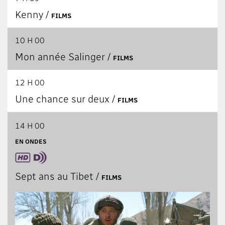
Kenny /
FILMS
10 H 00
Mon année Salinger /
FILMS
12 H 00
Une chance sur deux /
FILMS
14 H 00
14 H 00
Sept ans au Tibet /
FILMS
EN ONDES
Sept ans au Tibet /
FILMS