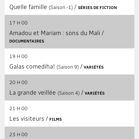
Quelle famille
/
(Saison -1)
SÉRIES DE FICTION
17 H 00
Amadou et Mariam : sons du Mali /
DOCUMENTAIRES
19 H 00
Galas comediha!
/
(Saison 9)
VARIÉTÉS
20 H 00
La grande veillée
/
(Saison 4)
VARIÉTÉS
21 H 00
Les visiteurs /
FILMS
23 H 00